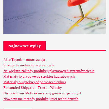
Najnowsze wpisy
Akio Toyoda – motoryzacja
Znaczenie metanolu w przemyśle
Największe zakłady produkcji plazmowych systemów cięcia
Materiały hybrydowe do struktur kadłubowych
Materiały o wysokiej odporności cieplnej
Fincantieri Shipyard – Triest – Włochy
Historia firmy Metso – maszyny górnicze, przemysł
Nowoczesne metody produkcji nici technicznych