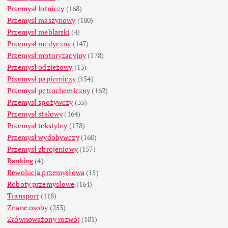
Przemysł lotniczy
(168)
Przemysł maszynowy
(180)
Przemysł meblarski
(4)
Przemysł medyczny
(147)
Przemysł motoryzacyjny
(178)
Przemysł odzieżowy
(13)
Przemysł papierniczy
(154)
Przemysł petrochemiczny
(162)
Przemysł spożywczy
(35)
Przemysł stalowy
(164)
Przemysł tekstylny
(178)
Przemysł wydobywczy
(160)
Przemysł zbrojeniowy
(157)
Ranking
(4)
Rewolucja przemysłowa
(15)
Roboty przemysłowe
(164)
Transport
(118)
Znane osoby
(253)
Zrównoważony rozwój
(101)