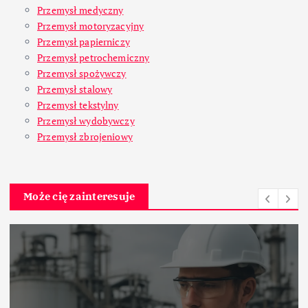
Przemysł medyczny
Przemysł motoryzacyjny
Przemysł papierniczy
Przemysł petrochemiczny
Przemysł spożywczy
Przemysł stalowy
Przemysł tekstylny
Przemysł wydobywczy
Przemysł zbrojeniowy
Może cię zainteresuje