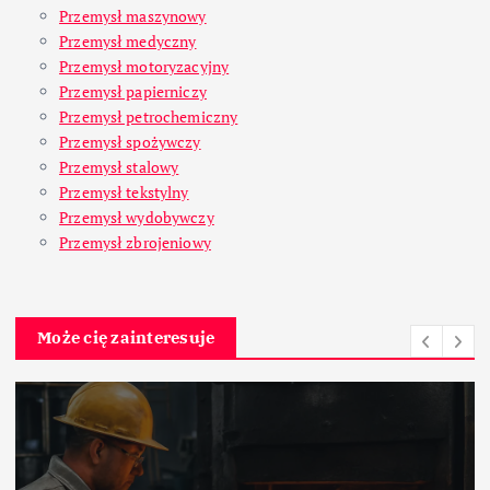
Przemysł maszynowy
Przemysł medyczny
Przemysł motoryzacyjny
Przemysł papierniczy
Przemysł petrochemiczny
Przemysł spożywczy
Przemysł stalowy
Przemysł tekstylny
Przemysł wydobywczy
Przemysł zbrojeniowy
Może cię zainteresuje