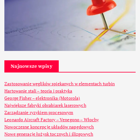
Najnowsze wpisy
Zastosowanie węglików spiekanych w elementach turbin
Hartowanie stali – teoria i praktyka
George Fisher – elektronika (Motorola)
Największe fabryki obrabiarek laserowych
Zarządzanie ryzykiem procesowym
Leonardo Aircraft Factory – Venegono – Włochy
Nowoczesne koncepcje układów napędowych
Nowe generacje łożysk tocznych i ślizgowych