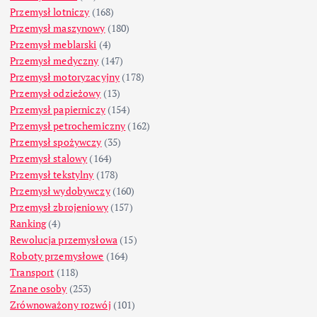
Przemysł lotniczy
(168)
Przemysł maszynowy
(180)
Przemysł meblarski
(4)
Przemysł medyczny
(147)
Przemysł motoryzacyjny
(178)
Przemysł odzieżowy
(13)
Przemysł papierniczy
(154)
Przemysł petrochemiczny
(162)
Przemysł spożywczy
(35)
Przemysł stalowy
(164)
Przemysł tekstylny
(178)
Przemysł wydobywczy
(160)
Przemysł zbrojeniowy
(157)
Ranking
(4)
Rewolucja przemysłowa
(15)
Roboty przemysłowe
(164)
Transport
(118)
Znane osoby
(253)
Zrównoważony rozwój
(101)