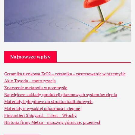
Najnowsze wpisy
Ceramika tlenkowa ZrO2 – ceramika – zastosowanie w przemyśle
Akio Toyoda – motoryzacja
Znaczenie metanolu w przemyśle
Największe zakłady produkcji plazmowych systemów cięcia
Materiały hybrydowe do struktur kadłubowych
Materiały o wysokiej odporności cieplnej
Fincantieri Shipyard – Triest – Włochy
Historia firmy Metso – maszyny górnicze, przemysł