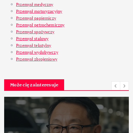
Przemysł medyczny
Przemysł motoryzacyjny
Przemysł papierniczy
Przemysł petrochemiczny
Przemysł spożywczy
Przemysł stalowy
Przemysł tekstylny
Przemysł wydobywczy
Przemysł zbrojeniowy
Może cię zainteresuje