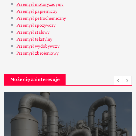
Przemysł motoryzacyjny
Przemysł papierniczy
Przemysł petrochemiczny
Przemysł spożywczy
Przemysł stalowy
Przemysł tekstylny
Przemysł wydobywczy
Przemysł zbrojeniowy
Może cię zainteresuje