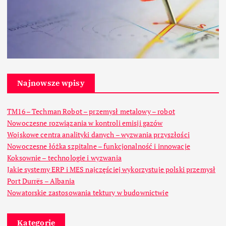
Najnowsze wpisy
TM16 – Techman Robot – przemysł metalowy – robot
Nowoczesne rozwiązania w kontroli emisji gazów
Wojskowe centra analityki danych – wyzwania przyszłości
Nowoczesne łóżka szpitalne – funkcjonalność i innowacje
Koksownie – technologie i wyzwania
Jakie systemy ERP i MES najczęściej wykorzystuje polski przemysł
Port Durrës – Albania
Nowatorskie zastosowania tektury w budownictwie
Kategorie