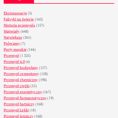
Ekoinnowacje
(3)
Fabryki na świecie
(162)
Historia przemysłu
(157)
Materiały
(648)
Największe
(261)
Polecamy
(7)
Porty morskie
(144)
Przemysł
(1 325)
Przemysł 4.0
(6)
Przemysł budowlany
(157)
Przemysł cementowy
(158)
Przemysł chemiczny
(198)
Przemysł ciężki
(35)
Przemysł energetyczny
(167)
Przemysł farmaceutyczny
(19)
Przemysł hutniczy
(168)
Przemysł Lekki
(18)
Przemysł lotniczy
(168)