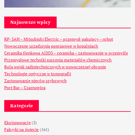
Najnowsze wpisy
RP-3AH – Mitsubishi Electric – przemysł pakujący – robot
Nowoczesne urządzenia pomiarowe w kopalniach
Ceramika tlenkowa Al2O3 – ceramika – zastosowanie w przemyśle
Przemysłowe techniki suszenia materiałów chemicznych
Rola wojsk radiotechnicznych w nowoczesnej obronie
Technologie optyczne w tomografii
Zastosowanie pieców szybowych
Port Bar – Czarnogóra
Kategorie
Ekoinnowacje
(3)
Fabryki na świecie
(161)