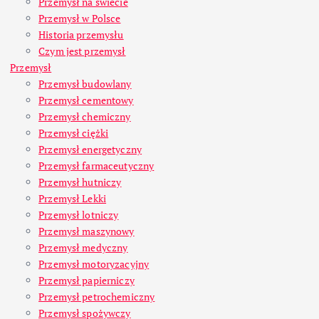
Przemysł na świecie
Przemysł w Polsce
Historia przemysłu
Czym jest przemysł
Przemysł
Przemysł budowlany
Przemysł cementowy
Przemysł chemiczny
Przemysł ciężki
Przemysł energetyczny
Przemysł farmaceutyczny
Przemysł hutniczy
Przemysł Lekki
Przemysł lotniczy
Przemysł maszynowy
Przemysł medyczny
Przemysł motoryzacyjny
Przemysł papierniczy
Przemysł petrochemiczny
Przemysł spożywczy