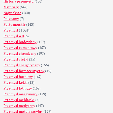
Historia przemysłu
(156)
Materiały
(647)
Największe
(260)
Polecamy
(7)
Porty morskie
(143)
Przemysł
(1 324)
Przemysł 4.0
(6)
Przemysł budowlany
(157)
Przemysł cementowy
(157)
Przemysł chemiczny
(197)
Przemysł ciężki
(35)
Przemysł energetyczny
(166)
Przemysł farmaceutyczny
(19)
Przemysł hutniczy
(167)
Przemysł Lekki
(18)
Przemysł lotniczy
(167)
Przemysł maszynowy
(179)
Przemysł meblarski
(4)
Przemysł medyczny
(147)
Przemysł motoryzacyjny
(177)