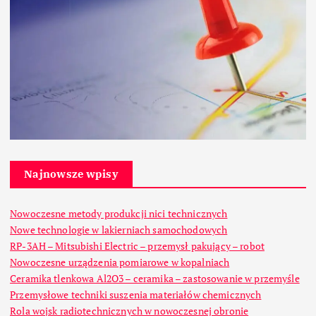
Najnowsze wpisy
Nowoczesne metody produkcji nici technicznych
Nowe technologie w lakierniach samochodowych
RP-3AH – Mitsubishi Electric – przemysł pakujący – robot
Nowoczesne urządzenia pomiarowe w kopalniach
Ceramika tlenkowa Al2O3 – ceramika – zastosowanie w przemyśle
Przemysłowe techniki suszenia materiałów chemicznych
Rola wojsk radiotechnicznych w nowoczesnej obronie