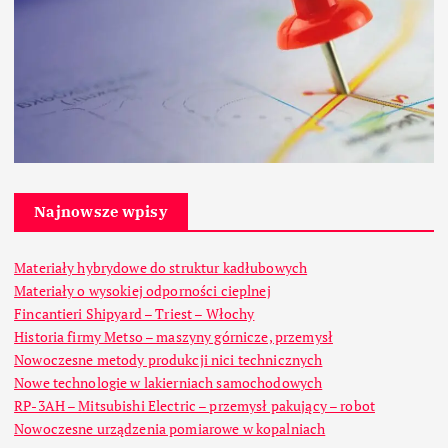
Najnowsze wpisy
Materiały hybrydowe do struktur kadłubowych
Materiały o wysokiej odporności cieplnej
Fincantieri Shipyard – Triest – Włochy
Historia firmy Metso – maszyny górnicze, przemysł
Nowoczesne metody produkcji nici technicznych
Nowe technologie w lakierniach samochodowych
RP-3AH – Mitsubishi Electric – przemysł pakujący – robot
Nowoczesne urządzenia pomiarowe w kopalniach