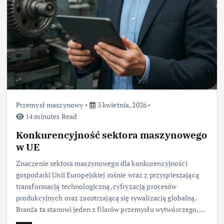
Przemysł maszynowy
3 kwietnia, 2026
14 minutes Read
Konkurencyjność sektora maszynowego
w UE
Znaczenie sektora maszynowego dla konkurencyjności
gospodarki Unii Europejskiej rośnie wraz z przyspieszającą
transformacją technologiczną, cyfryzacją procesów
produkcyjnych oraz zaostrzającą się rywalizacją globalną.
Branża ta stanowi jeden z filarów przemysłu wytwórczego,…