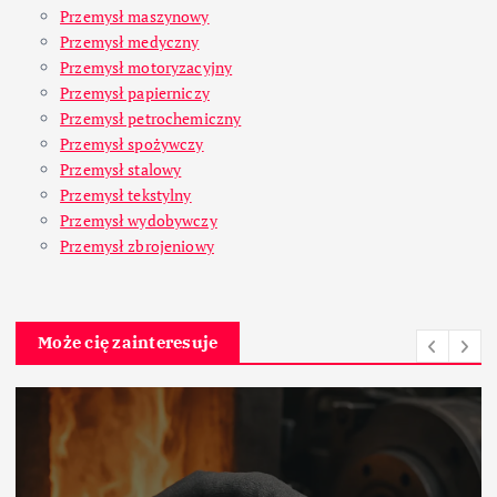
Przemysł maszynowy
Przemysł medyczny
Przemysł motoryzacyjny
Przemysł papierniczy
Przemysł petrochemiczny
Przemysł spożywczy
Przemysł stalowy
Przemysł tekstylny
Przemysł wydobywczy
Przemysł zbrojeniowy
Może cię zainteresuje