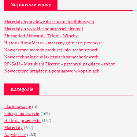
Najnowsze wpisy
Materiały hybrydowe do struktur kadłubowych
Materiały o wysokiej odporności cieplnej
Fincantieri Shipyard – Triest – Włochy
Historia firmy Metso – maszyny górnicze, przemysł
Nowoczesne metody produkcji nici technicznych
Nowe technologie w lakierniach samochodowych
RP-3AH – Mitsubishi Electric – przemysł pakujący – robot
Nowoczesne urządzenia pomiarowe w kopalniach
Kategorie
Ekoinnowacje
(3)
Fabryki na świecie
(162)
Historia przemysłu
(157)
Materiały
(647)
Największe
(260)