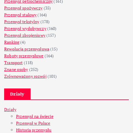
Przemysł petrochemiczny
(161)
Przemysł spożywczy
(35)
Przemysł stalowy
(164)
Przemysł tekstylny
(178)
Przemysł wydobywczy
(160)
Przemysł zbrojeniowy
(157)
Ranking
(4)
Rewolucja przemysłowa
(15)
Roboty przemysłowe
(164)
Transport
(118)
Znane osoby
(252)
Zrównoważony rozwój
(101)
Działy
Działy
Przemysł na świecie
Przemysł w Polsce
Historia przemysłu