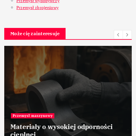
Przemysł wydobywczy
Przemysł zbrojeniowy
Może cię zainteresuje
Fabryki na świecie
Fincantieri Shipyard – Triest –
Włochy