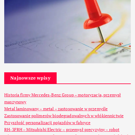
Najnowsze wpisy
Historia firmy Mercedes-Benz Group – motoryzacja, przemysł
maszynowy
Metal laminowany – metal – zastosowanie w przemyśle
Zastosowanie polimerów biodegradowalnych w włókiennictwie
Przyszłość personalizacji pojazdów w fabryce
RH-3FRH – Mitsubishi Electric – przemysł precyzyjny – robot