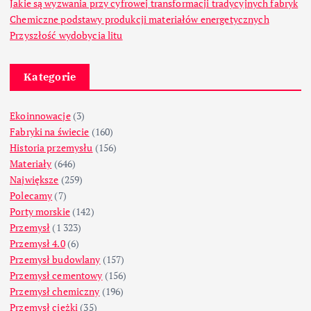
Jakie są wyzwania przy cyfrowej transformacji tradycyjnych fabryk
Chemiczne podstawy produkcji materiałów energetycznych
Przyszłość wydobycia litu
Kategorie
Ekoinnowacje
(3)
Fabryki na świecie
(160)
Historia przemysłu
(156)
Materiały
(646)
Największe
(259)
Polecamy
(7)
Porty morskie
(142)
Przemysł
(1 323)
Przemysł 4.0
(6)
Przemysł budowlany
(157)
Przemysł cementowy
(156)
Przemysł chemiczny
(196)
Przemysł ciężki
(35)