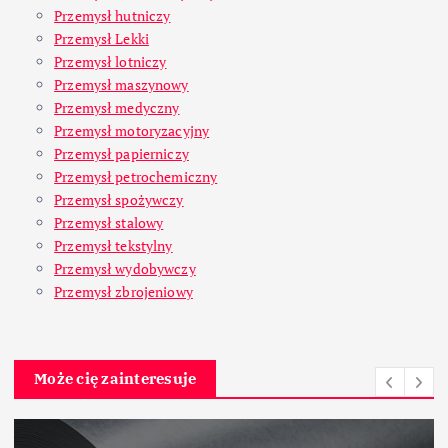
Przemysł hutniczy
Przemysł Lekki
Przemysł lotniczy
Przemysł maszynowy
Przemysł medyczny
Przemysł motoryzacyjny
Przemysł papierniczy
Przemysł petrochemiczny
Przemysł spożywczy
Przemysł stalowy
Przemysł tekstylny
Przemysł wydobywczy
Przemysł zbrojeniowy
Może cię zainteresuje