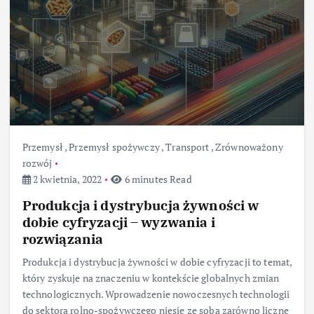
Przemysł
,
Przemysł spożywczy
,
Transport
,
Zrównoważony
rozwój
2 kwietnia, 2022
6 minutes Read
Produkcja i dystrybucja żywności w
dobie cyfryzacji – wyzwania i
rozwiązania
Produkcja i dystrybucja żywności w dobie cyfryzacji to temat,
który zyskuje na znaczeniu w kontekście globalnych zmian
technologicznych. Wprowadzenie nowoczesnych technologii
do sektora rolno-spożywczego niesie ze sobą zarówno liczne