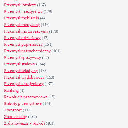
Przemysł lotniczy
(167)
Przemysł maszynowy
(179)
Przemysł meblarski
(4)
Przemysł medyczny
(147)
Przemysł motoryzacyjny
(178)
Przemysł odzieżowy
(13)
Przemysł papierniczy
(154)
Przemysł petrochemiczny
(161)
Przemysł spożywczy
(35)
Przemysł stalowy
(164)
Przemysł tekstylny
(178)
Przemysł wydobywczy
(160)
Przemysł zbrojeniowy
(157)
Ranking
(4)
Rewolucja przemysłowa
(15)
Roboty przemysłowe
(164)
Transport
(118)
Znane osoby
(252)
Zrównoważony rozwój
(101)