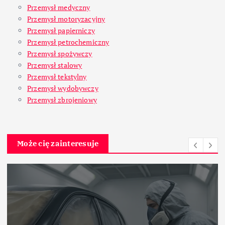
Przemysł medyczny
Przemysł motoryzacyjny
Przemysł papierniczy
Przemysł petrochemiczny
Przemysł spożywczy
Przemysł stalowy
Przemysł tekstylny
Przemysł wydobywczy
Przemysł zbrojeniowy
Może cię zainteresuje