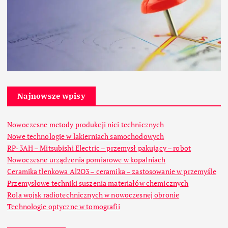
Najnowsze wpisy
Nowoczesne metody produkcji nici technicznych
Nowe technologie w lakierniach samochodowych
RP-3AH – Mitsubishi Electric – przemysł pakujący – robot
Nowoczesne urządzenia pomiarowe w kopalniach
Ceramika tlenkowa Al2O3 – ceramika – zastosowanie w przemyśle
Przemysłowe techniki suszenia materiałów chemicznych
Rola wojsk radiotechnicznych w nowoczesnej obronie
Technologie optyczne w tomografii