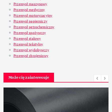
Przemysł maszynowy
Przemysł medyczny
Przemysł motoryzacyjny
Przemysł papierniczy
Przemysł petrochemiczny
Przemysł spożywczy
Przemysł stalowy
Przemysł tekstylny
Przemysł wydobywczy
Przemysł zbrojeniowy
Może cię zainteresuje