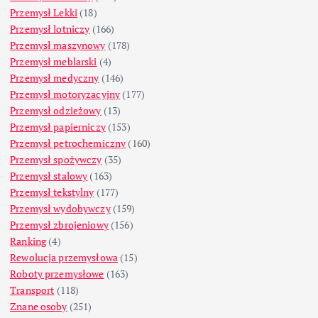
Przemysł Lekki
(18)
Przemysł lotniczy
(166)
Przemysł maszynowy
(178)
Przemysł meblarski
(4)
Przemysł medyczny
(146)
Przemysł motoryzacyjny
(177)
Przemysł odzieżowy
(13)
Przemysł papierniczy
(153)
Przemysł petrochemiczny
(160)
Przemysł spożywczy
(35)
Przemysł stalowy
(163)
Przemysł tekstylny
(177)
Przemysł wydobywczy
(159)
Przemysł zbrojeniowy
(156)
Ranking
(4)
Rewolucja przemysłowa
(15)
Roboty przemysłowe
(163)
Transport
(118)
Znane osoby
(251)