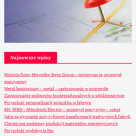
Najnowsze wpisy
Historia firmy Mercedes-Benz Group – motoryzacja, przemysł
maszynowy
Metal laminowany – metal – zastosowanie w przemyśle
Zastosowanie polimerów biodegradowalnych w włókiennictwie
Przyszłość personalizacji pojazdów w fabryce
RH-3FRH – Mitsubishi Electric – przemysł precyzyjny – robot
Jakie są wyzwania przy cyfrowej transformacji tradycyjnych fabryk
Chemiczne podstawy produkcji materiałów energetycznych
Przyszłość wydobycia litu