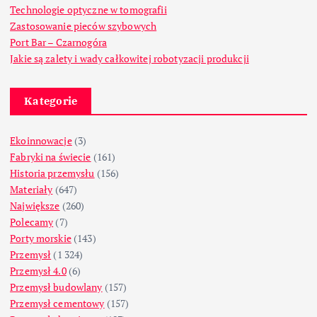
Technologie optyczne w tomografii
Zastosowanie pieców szybowych
Port Bar – Czarnogóra
Jakie są zalety i wady całkowitej robotyzacji produkcji
Kategorie
Ekoinnowacje
(3)
Fabryki na świecie
(161)
Historia przemysłu
(156)
Materiały
(647)
Największe
(260)
Polecamy
(7)
Porty morskie
(143)
Przemysł
(1 324)
Przemysł 4.0
(6)
Przemysł budowlany
(157)
Przemysł cementowy
(157)