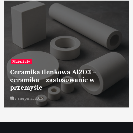
Przemysł chemiczny
 –
 w
Przemysłowe techniki su
materiałów chemicznych
7 sierpnia, 2026