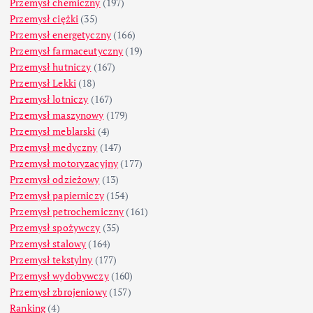
Przemysł chemiczny
(197)
Przemysł ciężki
(35)
Przemysł energetyczny
(166)
Przemysł farmaceutyczny
(19)
Przemysł hutniczy
(167)
Przemysł Lekki
(18)
Przemysł lotniczy
(167)
Przemysł maszynowy
(179)
Przemysł meblarski
(4)
Przemysł medyczny
(147)
Przemysł motoryzacyjny
(177)
Przemysł odzieżowy
(13)
Przemysł papierniczy
(154)
Przemysł petrochemiczny
(161)
Przemysł spożywczy
(35)
Przemysł stalowy
(164)
Przemysł tekstylny
(177)
Przemysł wydobywczy
(160)
Przemysł zbrojeniowy
(157)
Ranking
(4)