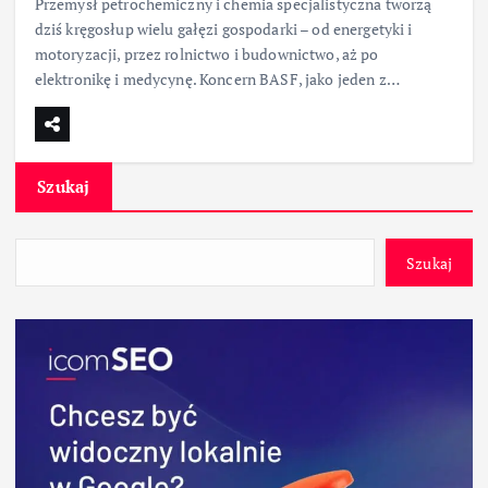
Przemysł petrochemiczny i chemia specjalistyczna tworzą
dziś kręgosłup wielu gałęzi gospodarki – od energetyki i
motoryzacji, przez rolnictwo i budownictwo, aż po
elektronikę i medycynę. Koncern BASF, jako jeden z…
Szukaj
Szukaj