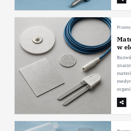
Przemy
Mat
w e
Rozwó
znaczn
mater
medycz
organi
Przemy