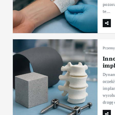
pozoru
te…
Przemy
Inno
imp
Dynam
oczeki
implan
wyroba
drogę 