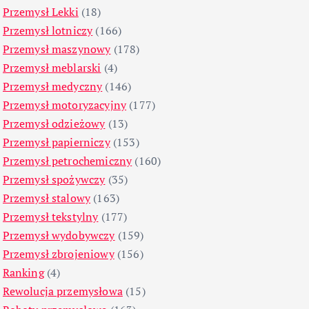
Przemysł Lekki
(18)
Przemysł lotniczy
(166)
Przemysł maszynowy
(178)
Przemysł meblarski
(4)
Przemysł medyczny
(146)
Przemysł motoryzacyjny
(177)
Przemysł odzieżowy
(13)
Przemysł papierniczy
(153)
Przemysł petrochemiczny
(160)
Przemysł spożywczy
(35)
Przemysł stalowy
(163)
Przemysł tekstylny
(177)
Przemysł wydobywczy
(159)
Przemysł zbrojeniowy
(156)
Ranking
(4)
Rewolucja przemysłowa
(15)