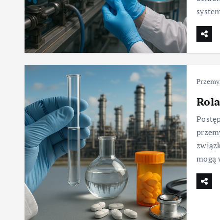
syste
Przemy
Rol
Postęp
przemy
związk
mogą 