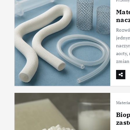
Mate
nac
Rozwó
jednym
naczyn
aorty,
zmian
Materia
Biop
zas