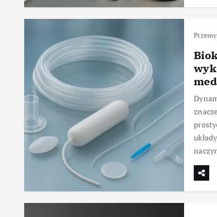
Przemy
Bio
wyk
med
Dynam
znacze
prost
układy
naczy