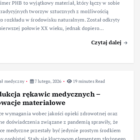
imer PHB to wyjątkowy materiał, który łączy w sobie
tradycyjnych tworzyw sztucznych z możliwością
o rozkładu w środowisku naturalnym. Został odkryty
pierwszej połowie XX wieku, jednak dopiero…
Czytaj dalej
sł medyczny
7 lutego, 2026
19 minutes Read
dukcja rękawic medycznych –
owacje materiałowe
e wymagania wobec jakości opieki zdrowotnej oraz
ne doświadczenia związane z pandemią sprawiły, że
ce medyczne przestały być jedynie prostym środkiem
y osobistej. Stały się kluczowym elementem złożonego