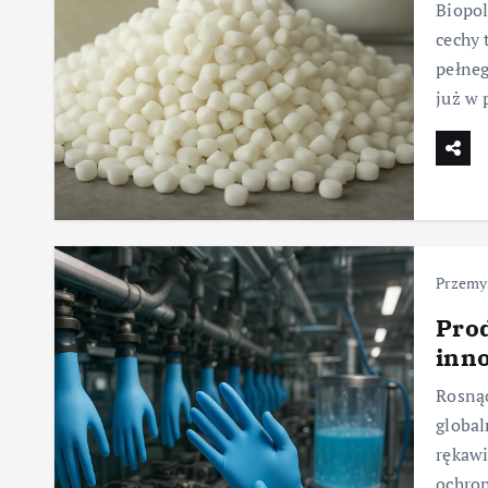
Biopol
cechy 
pełneg
już w 
Przemy
Pro
inn
Rosnąc
global
rękawi
ochron