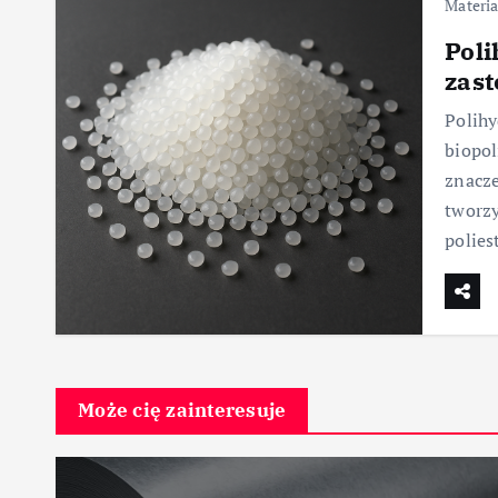
Materia
Poli
zas
Polihy
biopol
znacze
tworzy
polies
Może cię zainteresuje