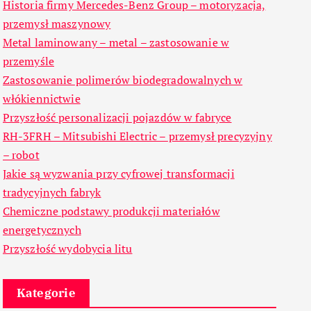
Historia firmy Mercedes-Benz Group – motoryzacja,
przemysł maszynowy
Metal laminowany – metal – zastosowanie w
przemyśle
Zastosowanie polimerów biodegradowalnych w
włókiennictwie
Przyszłość personalizacji pojazdów w fabryce
RH-3FRH – Mitsubishi Electric – przemysł precyzyjny
– robot
Jakie są wyzwania przy cyfrowej transformacji
tradycyjnych fabryk
Chemiczne podstawy produkcji materiałów
energetycznych
Przyszłość wydobycia litu
Kategorie