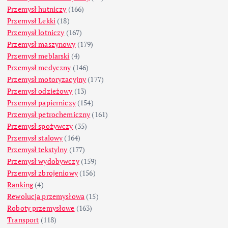
Przemysł hutniczy
(166)
Przemysł Lekki
(18)
Przemysł lotniczy
(167)
Przemysł maszynowy
(179)
Przemysł meblarski
(4)
Przemysł medyczny
(146)
Przemysł motoryzacyjny
(177)
Przemysł odzieżowy
(13)
Przemysł papierniczy
(154)
Przemysł petrochemiczny
(161)
Przemysł spożywczy
(35)
Przemysł stalowy
(164)
Przemysł tekstylny
(177)
Przemysł wydobywczy
(159)
Przemysł zbrojeniowy
(156)
Ranking
(4)
Rewolucja przemysłowa
(15)
Roboty przemysłowe
(163)
Transport
(118)