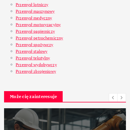
Przemysł lotniczy
Przemysł maszynowy
Przemysł medyczny
Przemysł motoryzacyjny
Przemysł papierniczy
Przemysł petrochemiczny
Przemysł spożywczy
Przemysł stalowy
Przemysł tekstylny
Przemysł wydobywczy
Przemysł zbrojeniowy
Może cię zainteresuje