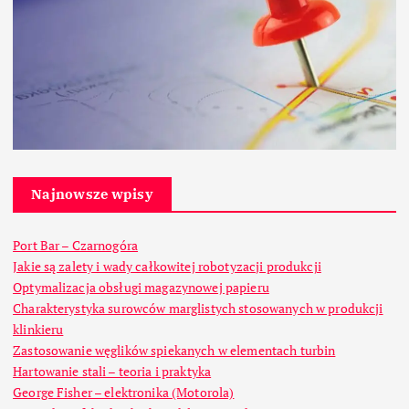
Najnowsze wpisy
Port Bar – Czarnogóra
Jakie są zalety i wady całkowitej robotyzacji produkcji
Optymalizacja obsługi magazynowej papieru
Charakterystyka surowców marglistych stosowanych w produkcji
klinkieru
Zastosowanie węglików spiekanych w elementach turbin
Hartowanie stali – teoria i praktyka
George Fisher – elektronika (Motorola)