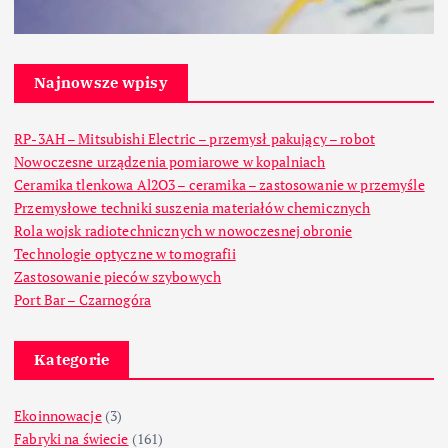
Najnowsze wpisy
RP-3AH – Mitsubishi Electric – przemysł pakujący – robot
Nowoczesne urządzenia pomiarowe w kopalniach
Ceramika tlenkowa Al2O3 – ceramika – zastosowanie w przemyśle
Przemysłowe techniki suszenia materiałów chemicznych
Rola wojsk radiotechnicznych w nowoczesnej obronie
Technologie optyczne w tomografii
Zastosowanie pieców szybowych
Port Bar – Czarnogóra
Kategorie
Ekoinnowacje
(3)
Fabryki na świecie
(161)