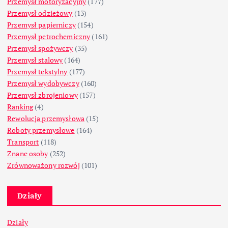
Przemysł motoryzacyjny
(177)
Przemysł odzieżowy
(13)
Przemysł papierniczy
(154)
Przemysł petrochemiczny
(161)
Przemysł spożywczy
(35)
Przemysł stalowy
(164)
Przemysł tekstylny
(177)
Przemysł wydobywczy
(160)
Przemysł zbrojeniowy
(157)
Ranking
(4)
Rewolucja przemysłowa
(15)
Roboty przemysłowe
(164)
Transport
(118)
Znane osoby
(252)
Zrównoważony rozwój
(101)
Działy
Działy