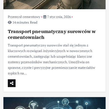
Przemysł cementowy
7 stycznia, 2026
14 minutes Read
Transport pneumatyczny surowców w
cementowniach
Transport pneumatyczny surowców stał się jednym z
kluczowych rozwiązań inżynieryjnych w nowoczesnych
cementowniach, zastępując lub uzupełniając klasyczne
systemy przenośników mechanicznych. Umożliwia on
sprawne, czyste i precyzyjne przemieszczanie materiałów
sypkich na…