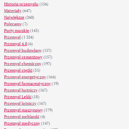
Historia przemysłu
(156)
Materiały
(647)
Największe
(260)
Polecamy
(7)
Porty morskie
(143)
Przemysł
(1 324)
Przemysł 4.0
(6)
Przemysł budowlany
(157)
Przemysł cementowy
(157)
Przemysł chemiczny
(197)
Przemysł ciężki
(35)
Przemysł energetyczny
(166)
Przemysł farmaceutyczny
(19)
Przemysł hutniczy
(167)
Przemysł Lekki
(18)
Przemysł lotniczy
(167)
Przemysł maszynowy
(179)
Przemysł meblarski
(4)
Przemysł medyczny
(147)