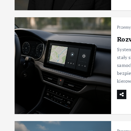
Przemy
Roz
System
stały
samoch
bezpie
kierow
Przemys