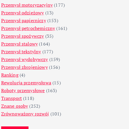
Przemysł motoryzacyjny
(177)
Przemysł odzieżowy
(13)
Przemysł papierniczy
(153)
Przemysł petrochemiczny
(161)
Przemysł spożywczy
(35)
Przemysł stalowy
(164)
Przemysł tekstylny
(177)
Przemysł wydobywczy
(159)
Przemysł zbrojeniowy
(156)
Ranking
(4)
Rewolucja przemysłowa
(15)
Roboty przemysłowe
(163)
Transport
(118)
Znane osoby
(252)
Zrównoważony rozwój
(101)