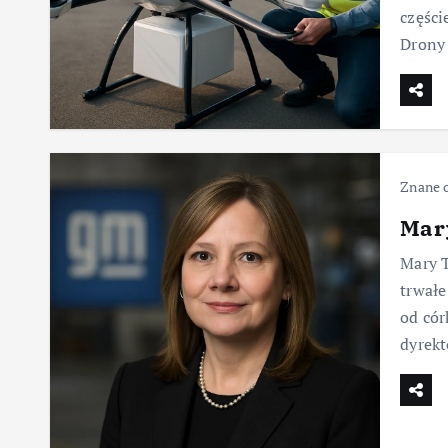
części
Drony
Znane 
Mar
Mary T
trwałe
od cór
dyrekt