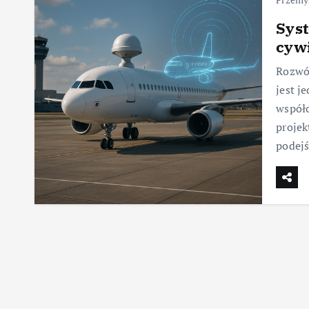
Syst
cyw
Rozwó
jest j
współc
projek
podejś