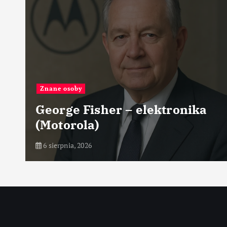
Największe
sher – elektronika
Największe 
)
obrabiarek
6 sierpnia, 2026