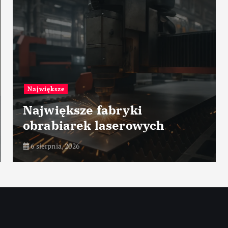
Przemysł petrochemicz
fabryki
Zarządzanie 
 laserowych
procesowym
6 sierpnia, 2026