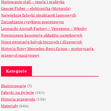
Hartowanie stali – teoria i praktyka
George Fisher – elektronika (Motorola)
Największe fabryki obrabiarek laserowych
Zarządzanie ryzykiem procesowym
Leonardo Aircraft Factory – Venegono – Włochy
Nowoczesne koncepcje układów napędowych
Nowe generacje łożysk tocznych i ślizgowych
Historia firmy Mercedes-Benz Group – motoryzacja,
przemysł maszynowy
Kategorie
Ekoinnowacje
(3)
Fabryki na świecie
(161)
Historia przemysłu
(156)
Materiały
(646)