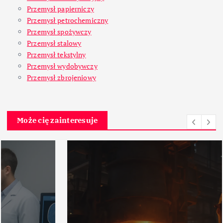
Przemysł papierniczy
Przemysł petrochemiczny
Przemysł spożywczy
Przemysł stalowy
Przemysł tekstylny
Przemysł wydobywczy
Przemysł zbrojeniowy
Może cię zainteresuje