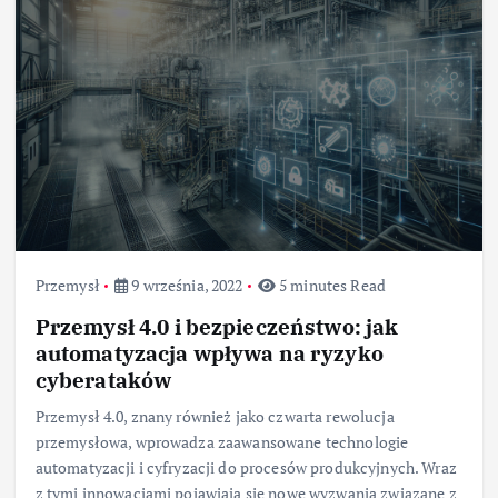
Przemysł
9 września, 2022
5 minutes Read
Przemysł 4.0 i bezpieczeństwo: jak
automatyzacja wpływa na ryzyko
cyberataków
Przemysł 4.0, znany również jako czwarta rewolucja
przemysłowa, wprowadza zaawansowane technologie
automatyzacji i cyfryzacji do procesów produkcyjnych. Wraz
z tymi innowacjami pojawiają się nowe wyzwania związane z