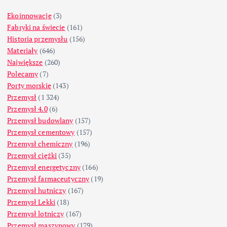
Ekoinnowacje
(3)
Fabryki na świecie
(161)
Historia przemysłu
(156)
Materiały
(646)
Największe
(260)
Polecamy
(7)
Porty morskie
(143)
Przemysł
(1 324)
Przemysł 4.0
(6)
Przemysł budowlany
(157)
Przemysł cementowy
(157)
Przemysł chemiczny
(196)
Przemysł ciężki
(35)
Przemysł energetyczny
(166)
Przemysł farmaceutyczny
(19)
Przemysł hutniczy
(167)
Przemysł Lekki
(18)
Przemysł lotniczy
(167)
Przemysł maszynowy
(179)