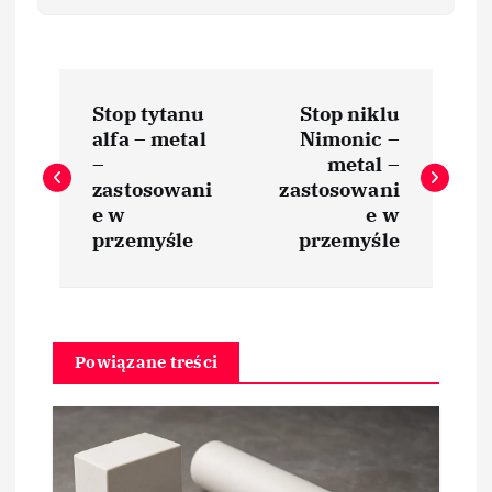
N
Stop tytanu
Stop niklu
a
alfa – metal
Nimonic –
–
metal –
w
zastosowani
zastosowani
e w
e w
i
przemyśle
przemyśle
g
a
Powiązane treści
c
j