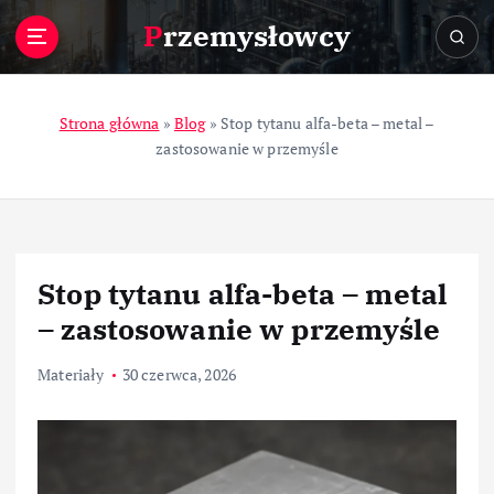
S
Przemysłowcy
k
i
p
t
Strona główna
»
Blog
»
Stop tytanu alfa-beta – metal –
o
zastosowanie w przemyśle
c
o
n
t
e
Stop tytanu alfa-beta – metal
n
t
– zastosowanie w przemyśle
Materiały
30 czerwca, 2026