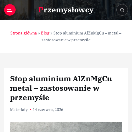
S
Przemysłowcy
k
i
p
t
Strona główna
»
Blog
»
Stop aluminium AlZnMgCu – metal –
o
zastosowanie w przemyśle
c
o
n
t
e
Stop aluminium AlZnMgCu –
n
t
metal – zastosowanie w
przemyśle
Materiały
14 czerwca, 2026