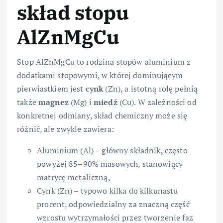
skład stopu
AlZnMgCu
Stop AlZnMgCu to rodzina stopów aluminium z
dodatkami stopowymi, w której dominującym
pierwiastkiem jest
cynk
(Zn), a istotną rolę pełnią
także
magnez
(Mg) i
miedź
(Cu). W zależności od
konkretnej odmiany, skład chemiczny może się
różnić, ale zwykle zawiera:
Aluminium (Al) – główny składnik, często
powyżej 85–90% masowych, stanowiący
matrycę metaliczną,
Cynk (Zn) – typowo kilka do kilkunastu
procent, odpowiedzialny za znaczną część
wzrostu wytrzymałości przez tworzenie faz