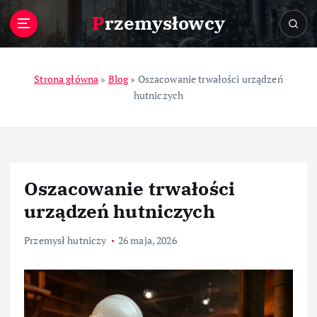
S
Przemysłowcy
k
i
p
t
Strona główna
»
Blog
»
Oszacowanie trwałości urządzeń
o
hutniczych
c
o
n
t
e
Oszacowanie trwałości
n
t
urządzeń hutniczych
Przemysł hutniczy
26 maja, 2026