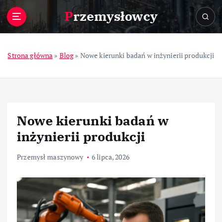
S
Przemysłowcy
k
i
p
t
Strona główna
»
Blog
»
Nowe kierunki badań w inżynierii produkcji
o
c
o
n
t
Nowe kierunki badań w
e
n
inżynierii produkcji
t
Przemysł maszynowy
6 lipca, 2026