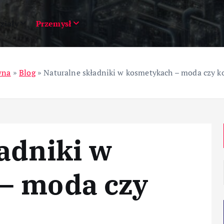
ziały
Przemysł
wna
»
Blog
»
Naturalne składniki w kosmetykach – moda czy k
adniki w
– moda czy