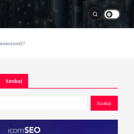
onieczność?
Szukaj
Szukaj