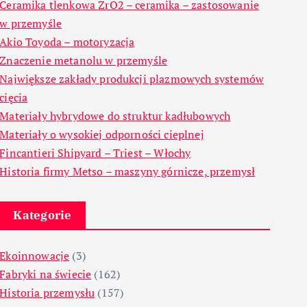
Ceramika tlenkowa ZrO2 – ceramika – zastosowanie
w przemyśle
Akio Toyoda – motoryzacja
Znaczenie metanolu w przemyśle
Największe zakłady produkcji plazmowych systemów
cięcia
Materiały hybrydowe do struktur kadłubowych
Materiały o wysokiej odporności cieplnej
Fincantieri Shipyard – Triest – Włochy
Historia firmy Metso – maszyny górnicze, przemysł
Kategorie
Ekoinnowacje
(3)
Fabryki na świecie
(162)
Historia przemysłu
(157)