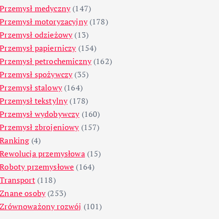
Przemysł medyczny
(147)
Przemysł motoryzacyjny
(178)
Przemysł odzieżowy
(13)
Przemysł papierniczy
(154)
Przemysł petrochemiczny
(162)
Przemysł spożywczy
(35)
Przemysł stalowy
(164)
Przemysł tekstylny
(178)
Przemysł wydobywczy
(160)
Przemysł zbrojeniowy
(157)
Ranking
(4)
Rewolucja przemysłowa
(15)
Roboty przemysłowe
(164)
Transport
(118)
Znane osoby
(253)
Zrównoważony rozwój
(101)