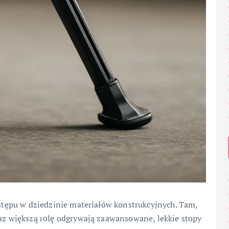
postępu w dziedzinie materiałów konstrukcyjnych. Tam,
raz większą rolę odgrywają zaawansowane, lekkie stopy