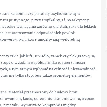
esne karabinki czy pistolety użytkowane są w
atu pustynnego, przez tropikalny, aż po arktyczny.
a wysokie wymagania zarówno dla stali, jak i dla lekkich
ne jest zastosowanie odpowiednich powłok
onwersyjnych, które umożliwiają wieloletnią
enty takie jak lufa, suwadło, zamek czy tłok gazowy są
stopy o wysokim współczynniku rozszerzalności
ych, a tym samym wpływać na celność i niezawodność.
brać nie tylko stop, lecz także geometrię elementów,
zne. Materiał przeznaczony do budowy broni
 skrawaniem, kuciu, odlewaniu ciśnieniowemu, a coraz
 3D z metalu. Wymusza to kompromis między