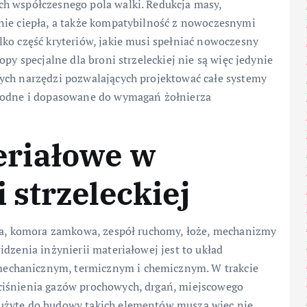
h współczesnego pola walki. Redukcja masy,
nie ciepła, a także kompatybilność z nowoczesnymi
ko część kryteriów, jakie musi spełniać nowoczesny
py specjalne dla broni strzeleckiej nie są więc jedynie
ych narzędzi pozwalających projektować całe systemy
awodne i dopasowane do wymagań żołnierza
riałowe w
 strzeleckiej
ufa, komora zamkowa, zespół ruchomy, łoże, mechanizmy
dzenia inżynierii materiałowej jest to układ
echanicznym, termicznym i chemicznym. W trakcie
ciśnienia gazów prochowych, drgań, miejscowego
użyte do budowy takich elementów muszą więc nie