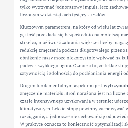
tylko wytrzymać jednorazowy impuls, lecz zachować
liczonym w dziesiątkach tysięcy strzałów.
Kluczowym parametrem, na który od wielu lat zwrac
gęstość przekłada się bezpośrednio na mniejszą ma
strzelca, możliwość zabrania większej liczby mag
redukcję zmęczenia podczas długotrwałego przenosz
obniżenie masy może niekorzystnie wpływać na kult
podczas szybkiego ognia. Oznacza to, że lekkie st
sztywnością i zdolnością do pochłaniania energii o
Drugim fundamentalnym aspektem jest
wytrzymał
zmęczenie materiału. Broń narażona jest na liczne c
czasie intensywnego użytkowania w terenie: uderz
klimatycznych. Lekkie stopy powinny zachowywać w
rozciąganie, a jednocześnie cechować się odpowiedn
W praktyce oznacza to konieczność optymalizacji s