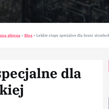
ziały
Przemysł
rona główna
»
Blog
»
Lekkie stopy specjalne dla broni strzelec
specjalne dla
kiej