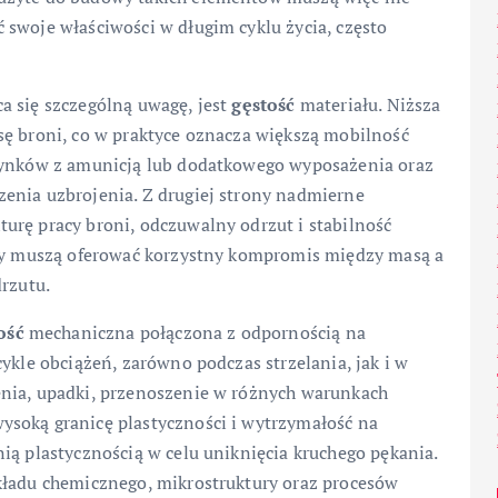
 swoje właściwości w długim cyklu życia, często
a się szczególną uwagę, jest
gęstość
materiału. Niższa
sę broni, co w praktyce oznacza większą mobilność
azynków z amunicją lub dodatkowego wyposażenia oraz
enia uzbrojenia. Z drugiej strony nadmierne
urę pracy broni, odczuwalny odrzut i stabilność
opy muszą oferować korzystny kompromis między masą a
drzutu.
ość
mechaniczna połączona z odpornością na
ykle obciążeń, zarówno podczas strzelania, jak i w
enia, upadki, przenoszenie w różnych warunkach
ysoką granicę plastyczności i wytrzymałość na
ią plastycznością w celu uniknięcia kruchego pękania.
kładu chemicznego, mikrostruktury oraz procesów