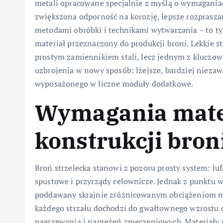
metali opracowane specjalnie z myślą o wymaganiac
zwiększona odporność na korozję, lepsze rozprasza
metodami obróbki i technikami wytwarzania – to tyl
materiał przeznaczony do produkcji broni. Lekkie sto
prostym zamiennikiem stali, lecz jednym z kluczow
uzbrojenia w nowy sposób: lżejsze, bardziej niez
wyposażonego w liczne moduły dodatkowe.
Wymagania mate
konstrukcji broni
Broń strzelecka stanowi z pozoru prosty system: l
spustowe i przyrządy celownicze. Jednak z punktu wi
poddawany skrajnie zróżnicowanym obciążeniom m
każdego strzału dochodzi do gwałtownego wzrostu 
nagrzewania i naprężeń zmęczeniowych. Materiały 