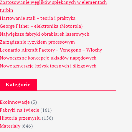
Zastosowanie węglików spiekanych w elementach
turbin
Hartowanie stali – teoria i praktyka
George Fisher – elektronika (Motorola)
Największe fabryki obrabiarek laserowych
Zarządzanie ryzykiem procesowym
Leonardo Aircraft Factory – Venegono – Włochy
Nowoczesne koncepcje układów napędowych
Nowe generacje łożysk tocznych i ślizgowych
Kategorie
Ekoinnowacje
(3)
Fabryki na świecie
(161)
Historia przemysłu
(156)
Materiały
(646)