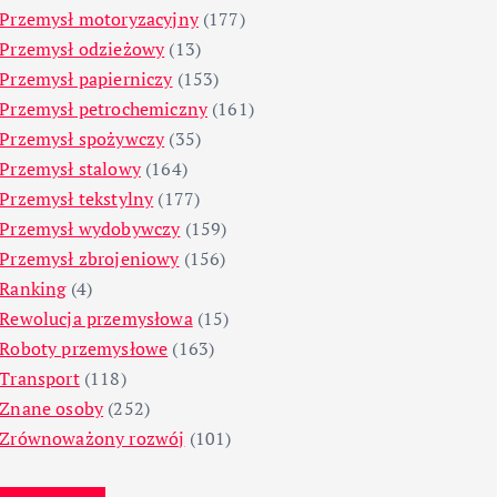
Przemysł motoryzacyjny
(177)
Przemysł odzieżowy
(13)
Przemysł papierniczy
(153)
Przemysł petrochemiczny
(161)
Przemysł spożywczy
(35)
Przemysł stalowy
(164)
Przemysł tekstylny
(177)
Przemysł wydobywczy
(159)
Przemysł zbrojeniowy
(156)
Ranking
(4)
Rewolucja przemysłowa
(15)
Roboty przemysłowe
(163)
Transport
(118)
Znane osoby
(252)
Zrównoważony rozwój
(101)