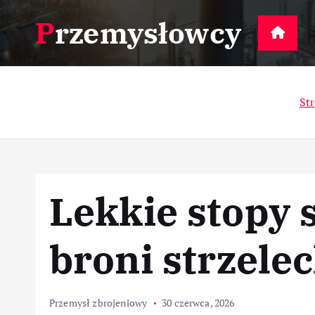
S
Przemysłowcy
k
D
i
p
t
St
o
c
o
n
t
Lekkie stopy 
e
n
t
broni strzelec
Przemysł zbrojeniowy
30 czerwca, 2026