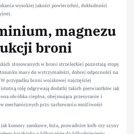
skania wysokiej jakości powierzchni, dokładności
yjnej.
uminium, magnezu
ukcji broni
kich stosowanych w broni strzeleckiej pozostają stopy
stosunku masy do wytrzymałości, dobrej odporności na
. W przypadku broni wojskowej najczęściej
h istotną rolę odgrywają dodatki takich pierwiastków jak
na obróbka cieplna, obejmująca przesycanie i
rów mechanicznych przy zachowaniu możliwości
 jak komory zamkowe, łoża, prowadnice kolb czy szyny
łego karabinka o kilkanaście do kilkudziesięciu