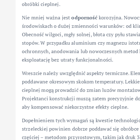
obróbki cieplnej.
Nie mniej ważna jest
odporność
korozyjna. Nowocz
środowiskach o dużej zmienności warunków: od klim
Obecność wilgoci, mgły solnej, błota czy pyłu stawi
stopów. W przypadku aluminium czy magnezu istot
ochronnych, anodowania lub nowoczesnych metod k
eksploatację bez utraty funkcjonalności.
Wreszcie należy uwzględnić aspekty termiczne. Elem
poddawane okresowym skokom temperatury. Lekkie 
cieplnej mogą prowadzić do zmian luzów montażow
Projektanci konstrukcji muszą zatem precyzyjnie do
aby kompensować niekorzystne efekty cieplne.
Dopełnieniem tych wymagań są kwestie technologic
strzeleckiej powinien dobrze poddawać się obróbce
częściej – metodom przyrostowym, takim jak druk