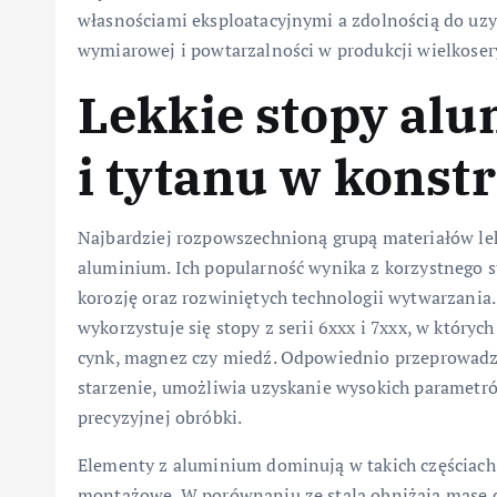
własnościami eksploatacyjnymi a zdolnością do uzy
wymiarowej i powtarzalności w produkcji wielkoser
Lekkie stopy al
i tytanu w konstr
Najbardziej rozpowszechnioną grupą materiałów lek
aluminium. Ich popularność wynika z korzystnego 
korozję oraz rozwiniętych technologii wytwarzania
wykorzystuje się stopy z serii 6xxx i 7xxx, w któryc
cynk, magnez czy miedź. Odpowiednio przeprowadzo
starzenie, umożliwia uzyskanie wysokich paramet
precyzyjnej obróbki.
Elementy z aluminium dominują w takich częściach
montażowe. W porównaniu ze stalą obniżają masę ca