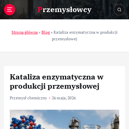
S
Przemysłowcy
k
i
p
t
Strona główna
»
Blog
»
Kataliza enzymatyczna w produkcji
o
przemysłowej
c
o
n
t
e
Kataliza enzymatyczna w
n
t
produkcji przemysłowej
Przemysł chemiczny
26 maja, 2026