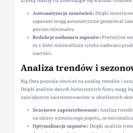
szybką reakcję na zmieniające się warunki rynkowe.
Automatyzacja zamówień:
Dzięki monitorow
zapasami mogą automatycznie generować zamó
poziom minimalny.
Redukcja nadmiaru zapasów:
Precyzyjne mo
co z kolei minimalizuje ryzyko nadmiaru prod
wartości.
Analiza trendów i sezono
Big Data pozwala również na analizę trendów i sez
Dzięki analizie danych historycznych firmy mogą lep
największym zainteresowaniem w określonych okres
Sezonowe zapotrzebowanie:
Analiza trendó
na okresy wzmożonego popytu, co minimalizu
Optymalizacja zapasów:
Dzięki analizie tre