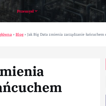
ziały
Przemysł
 główna
»
Blog
»
Jak Big Data zmienia zarządzanie łańcuchem
zmienia
łańcuchem