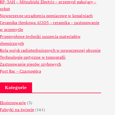
RP-3AH – Mitsubishi Electric – przemysł pakujący –
robot
Nowoczesne urządzenia pomiarowe w kopalniach
Ceramika tlenkowa Al2O3 – ceramika – zastosowanie
w przemyśle
Przemysłowe techniki suszenia materiałów
chemicznych
Rola wojsk radiotechnicznych w nowoczesnej obronie
Technologie optyczne w tomografii
Zastosowanie pieców szybowych
Port Bar – Czarnogóra
Kategorie
Ekoinnowacje
(3)
Fabryki na świecie
(161)