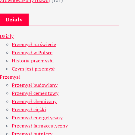
Zrównoważony rozwój
(101)
Działy
Działy
Przemysł na świecie
Przemysł w Polsce
Historia przemysłu
Czym jest przemysł
Przemysł
Przemysł budowlany
Przemysł cementowy
Przemysł chemiczny
Przemysł ciężki
Przemysł energetyczny
Przemysł farmaceutyczny
Przemysł hutniczy