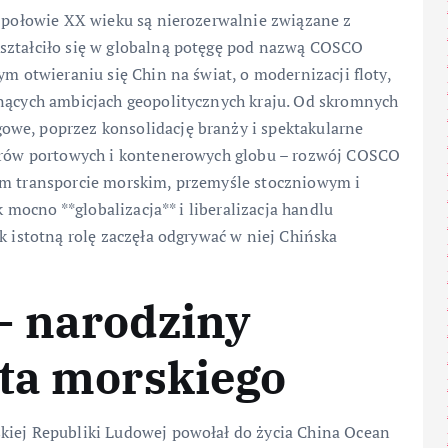
j połowie XX wieku są nierozerwalnie związane z
kształciło się w globalną potęgę pod nazwą COSCO
ym otwieraniu się Chin na świat, o modernizacji floty,
snących ambicjach geopolitycznych kraju. Od skromnych
owe, poprzez konsolidację branży i spektakularne
torów portowych i kontenerowych globu – rozwój COSCO
ym transporcie morskim, przemyśle stoczniowym i
k mocno **globalizacja** i liberalizacja handlu
k istotną rolę zaczęła odgrywać w niej Chińska
– narodziny
nta morskiego
kiej Republiki Ludowej powołał do życia China Ocean