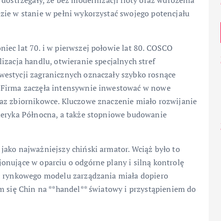
 dostrzegały, że bez modernizacji floty oraz wdrożenia
zie w stanie w pełni wykorzystać swojego potencjału
iec lat 70. i w pierwszej połowie lat 80. COSCO
izacja handlu, otwieranie specjalnych stref
westycji zagranicznych oznaczały szybko rosnące
 Firma zaczęła intensywnie inwestować w nowe
az zbiornikowce. Kluczowe znaczenie miało rozwijanie
meryka Północna, a także stopniowe budowanie
jako najważniejszy chiński armator. Wciąż było to
onujące w oparciu o odgórne plany i silną kontrolę
ej rynkowego modelu zarządzania miała dopiero
m się Chin na **handel** światowy i przystąpieniem do