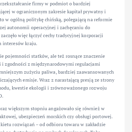
rzekształcanie firmy w podmiot o bardziej
jącej w ograniczonym zakresie kapitał prywatny i
o w ogólną politykę chińską, polegającą na reformie
ej autonomii operacyjnej i zachęcaniu do
zęło więc łączyć cechy tradycyjnej korporacji
h interesów kraju.
ie pojemności statków, ale też rosnące znaczenie
gi i zgodności z międzynarodowymi regulacjami
 mniejszym zużyciu paliwa, bardziej zaawansowanych
zających emisje. Wraz z narastającą presją ze strony
hodu, kwestie ekologii i zrównoważonego rozwoju
O.
oraz większym stopniu angażowało się również w
raktowej, ubezpieczeń morskich czy obsługi portowej.
ietu rozwiązań – od odbioru towaru w zakładzie