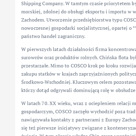
Shipping Company. W tamtym czasie priorytetem był
morskiej, zdolnej do obsługi eksportu i importu 
Zachodem. Utworzenie przedsiębiorstwa typu COSCO
nowoczesnej gospodarki socjalistycznej, opartej o *
państwo handel zagraniczny.
W pierwszych latach działalności firma koncentrow
surowców oraz produktów rolnych. Chińska flota był
przestarzałe. Mimo to COSCO krok po kroku rozwija
zakupu statków w krajach zaprzyjaźnionych polityc
Środkowo‑Wschodniej. Kluczowym celem pozostawał
którzy dotąd odgrywali dominującą rolę w obsłudze
W latach 70. XX wieku, wraz z ociepleniem relacj
gospodarczym, COSCO zaczęło wychodzić poza trady
nawiązywała kontakty z partnerami z Europy Zachodn
się też pierwsze inicjatywy związane z konteneryza