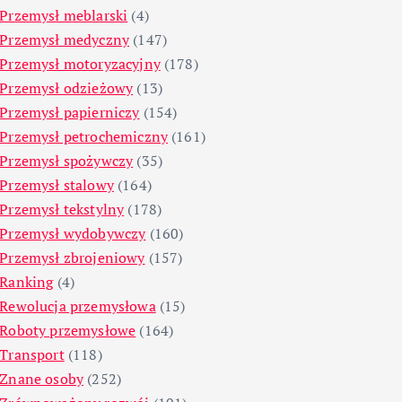
Przemysł meblarski
(4)
Przemysł medyczny
(147)
Przemysł motoryzacyjny
(178)
Przemysł odzieżowy
(13)
Przemysł papierniczy
(154)
Przemysł petrochemiczny
(161)
Przemysł spożywczy
(35)
Przemysł stalowy
(164)
Przemysł tekstylny
(178)
Przemysł wydobywczy
(160)
Przemysł zbrojeniowy
(157)
Ranking
(4)
Rewolucja przemysłowa
(15)
Roboty przemysłowe
(164)
Transport
(118)
Znane osoby
(252)