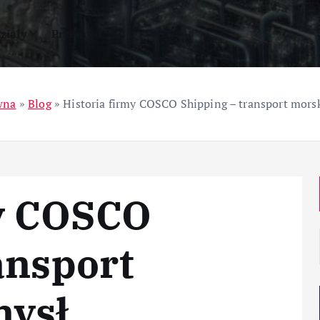
ziały
Przemysł
wna
»
Blog
»
Historia firmy COSCO Shipping – transport morsk
my COSCO
ansport
mysł