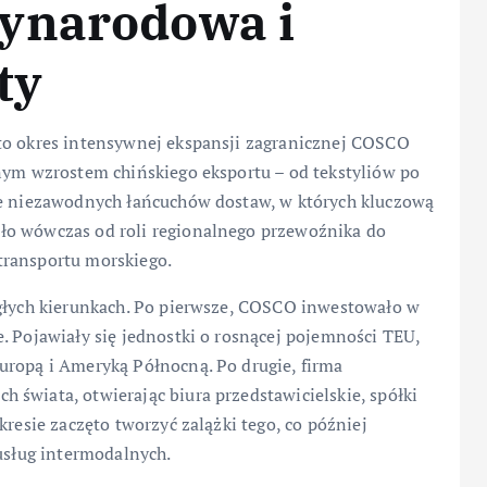
ynarodowa i
ty
to okres intensywnej ekspansji zagranicznej COSCO
znym wzrostem chińskiego eksportu – od tekstyliów po
ie niezawodnych łańcuchów dostaw, w których kluczową
ło wówczas od roli regionalnego przewoźnika do
transportu morskiego.
egłych kierunkach. Po pierwsze, COSCO inwestowało w
. Pojawiały się jednostki o rosnącej pojemności TEU,
uropą i Ameryką Północną. Po drugie, firma
świata, otwierając biura przedstawicielskie, spółki
kresie zaczęto tworzyć zalążki tego, co później
 usług intermodalnych.