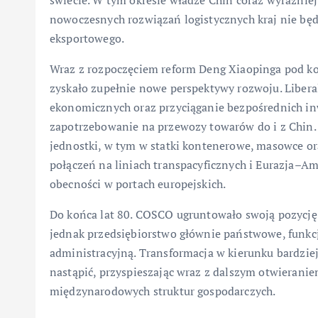
świecie. W tym okresie władze Chin coraz wyraźniej
nowoczesnych rozwiązań logistycznych kraj nie będ
eksportowego.
Wraz z rozpoczęciem reform Deng Xiaopinga pod kon
zyskało zupełnie nowe perspektywy rozwoju. Liberal
ekonomicznych oraz przyciąganie bezpośrednich in
zapotrzebowanie na przewozy towarów do i z Chin.
jednostki, w tym w statki kontenerowe, masowce or
połączeń na liniach transpacyficznych i Eurazja–A
obecności w portach europejskich.
Do końca lat 80. COSCO ugruntowało swoją pozycję 
jednak przedsiębiorstwo głównie państwowe, funkcj
administracyjną. Transformacja w kierunku bardzi
nastąpić, przyspieszając wraz z dalszym otwieranie
międzynarodowych struktur gospodarczych.