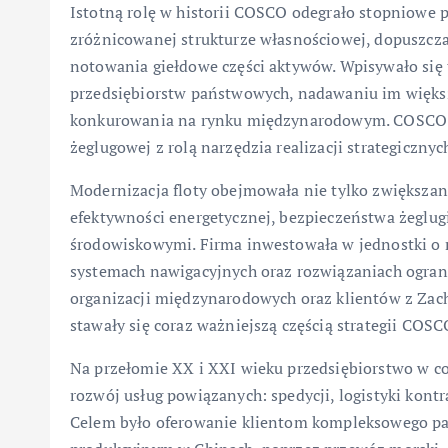
Istotną rolę w historii COSCO odegrało stopniowe p
zróżnicowanej strukturze własnościowej, dopuszcza
notowania giełdowe części aktywów. Wpisywało się t
przedsiębiorstw państwowych, nadawaniu im większ
konkurowania na rynku międzynarodowym. COSCO zac
żeglugowej z rolą narzędzia realizacji strategicznyc
Modernizacja floty obejmowała nie tylko zwiększan
efektywności energetycznej, bezpieczeństwa żeglu
środowiskowymi. Firma inwestowała w jednostki o
systemach nawigacyjnych oraz rozwiązaniach ogranic
organizacji międzynarodowych oraz klientów z Zac
stawały się coraz ważniejszą częścią strategii COSC
Na przełomie XX i XXI wieku przedsiębiorstwo w c
rozwój usług powiązanych: spedycji, logistyki kont
Celem było oferowanie klientom kompleksowego pak