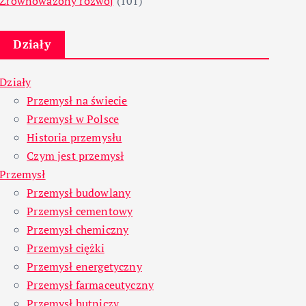
Zrównoważony rozwój
(101)
Działy
Działy
Przemysł na świecie
Przemysł w Polsce
Historia przemysłu
Czym jest przemysł
Przemysł
Przemysł budowlany
Przemysł cementowy
Przemysł chemiczny
Przemysł ciężki
Przemysł energetyczny
Przemysł farmaceutyczny
Przemysł hutniczy