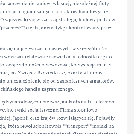
o zapewnienie krajowi własnej, niezależnej floty
w warunkach ograniczonych kontaktów handlowych z
 wpisywało się w szerszą strategię budowy podstaw
*przemysł** ciężki, energetykę i kontrolowany przez
ała się na przewozach masowych, w szczególności
a wówczas relatywnie niewielka, a jednostki często
ło swoje zdolności przewozowe, korzystając m.in. z
znie, jak Związek Radziecki czy państwa Europy
o uniezależnienie się od zagranicznych armatorów,
 chińskiego handlu zagranicznego.
i międzynarodowych i pierwszymi krokami ku reformom
cyjne rynki socjalistyczne. Firma stopniowo
iej, Japonii oraz krajów rozwijających się. Pojawiły
cją, która rewolucjonizowała **transport** morski na