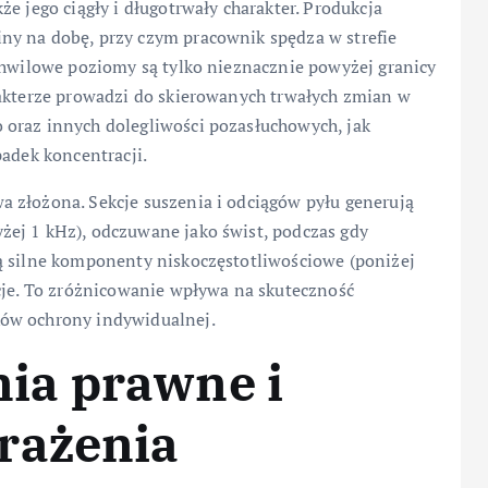
e jego ciągły i długotrwały charakter. Produkcja
ny na dobę, przy czym pracownik spędza w strefie
chwilowe poziomy są tylko nieznacznie powyżej granicy
rakterze prowadzi do skierowanych trwałych zmian w
 oraz innych dolegliwości pozasłuchowych, jak
padek koncentracji.
 złożona. Sekcje suszenia i odciągów pyłu generują
ej 1 kHz), odczuwane jako świst, podczas gdy
ą silne komponenty niskoczęstotliwościowe (poniżej
cje. To zróżnicowanie wpływa na skuteczność
ków ochrony indywidualnej.
ia prawne i
rażenia