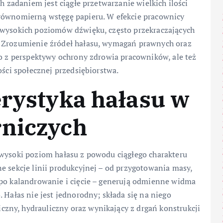
h zadaniem jest ciągłe przetwarzanie wielkich ilości
 równomierną wstęgę papieru. W efekcie pracownicy
 wysokich poziomów dźwięku, często przekraczających
. Zrozumienie źródeł hałasu, wymagań prawnych oraz
ko z perspektywy ochrony zdrowia pracowników, ale też
ości społecznej przedsiębiorstwa.
erystyka hałasu w
rniczych
 wysoki poziom hałasu z powodu ciągłego charakteru
e sekcje linii produkcyjnej – od przygotowania masy,
 po kalandrowanie i cięcie – generują odmienne widma
 Hałas nie jest jednorodny; składa się na niego
zny, hydrauliczny oraz wynikający z drgań konstrukcji