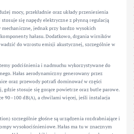
użej mocy, przekładnie oraz układy przeniesienia
stosuje się napędy elektryczne z płynną regulacją
ędy mechaniczne, jednak przy bardzo wysokich
ne komponenty hałasu. Dodatkowo, drgania wirników
adzić do wzrostu emisji akustycznej, szczególnie w
ystemy podciśnienia i nadmuchu wykorzystywane do
znego. Hałas aerodynamiczny generowany przez
tnice oraz przewody potrafi dominować w części
, gdzie stosuje się gorące powietrze oraz butle parowe.
 90–100 dB(A), a chwilami więcej, jeśli instalacja
ion) szczególnie głośne są urządzenia rozdrabniające i
az pompy wysokociśnieniowe. Hałas ma tu w znacznym