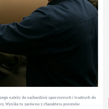
zego należy do najbardziej uporczywych i trudnych do
y. Wynika to zarówno z charakteru procesów