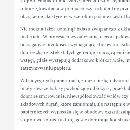
stopniu charakter mieszany: mechaniczno–hydrauli
robocze, kawitacja w pompach czy turbulentny prz
obciążenie akustyczne w szerokim paśmie częstotli
Nie można także pominąć hałasu związanego z ukła
materiału. W procesach wykańczania, cięcia i pakowa
odciągany z prędkością wymagającą stosowania siln
domieszką cząstek stałych generuje znaczącą emisję 
wstęgi, gdzie występują dodatkowo krótkotrwałe, i
zatrzymywaniu papieru.
W tradycyjnych papierniach, z dużą liczbą odsłon
miały zawsze hałasy pochodzące od łożysk, przekład
dobrane smarowanie, niewspółosiowość wałów czy
składowych drgań, które zamieniają się następnie 
papierniczych wyposaża się w obudowy ograniczając
stopniowo infrastrukturę, gdzie dominują konstrukc