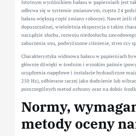
Istotnym wyróżnikiem hałasu w papierniach jest takż
odbywa się w systemie zmianowym, często 24 godzi
hałasu większą część zmiany roboczej. Nawet jeśli 
dopuszczalnej, wieloletnia ekspozycja o takim cha
narządzie słuchu, rozwoju niedosłuchu zawodowego
zaburzenia snu, podwyższone ciśnienie, stres czy s
Charakterystyka widmowa hałasu w papierniach bywa
głównie dźwięki w średnim i wysokim paśmie (powyż
urządzenia napędowe i instalacje hydrauliczne maj
250 Hz), odbierane raczej jako dudnienie lub wibra
poszczególnych metod ochrony oraz na dobór środ
Normy, wymagan
metody oceny na