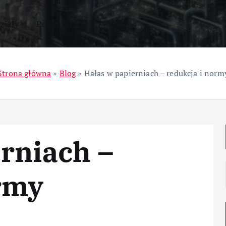
ziały
Przemysł
Strona główna
»
Blog
»
Hałas w papierniach – redukcja i norm
rniach –
rmy