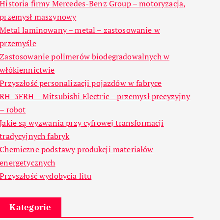
Historia firmy Mercedes-Benz Group – motoryzacja,
przemysł maszynowy
Metal laminowany – metal – zastosowanie w
przemyśle
Zastosowanie polimerów biodegradowalnych w
włókiennictwie
Przyszłość personalizacji pojazdów w fabryce
RH-3FRH – Mitsubishi Electric – przemysł precyzyjny
– robot
Jakie są wyzwania przy cyfrowej transformacji
tradycyjnych fabryk
Chemiczne podstawy produkcji materiałów
energetycznych
Przyszłość wydobycia litu
Kategorie