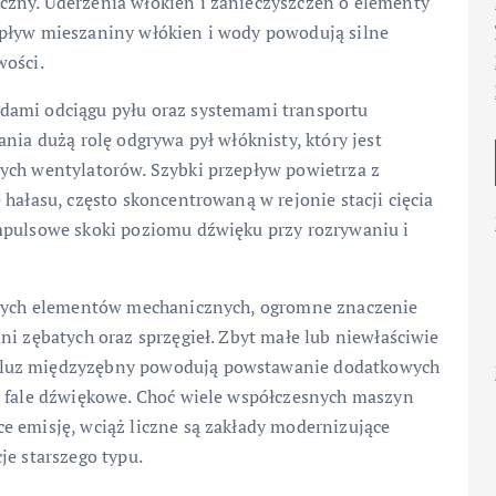
czny. Uderzenia włókien i zanieczyszczeń o elementy
epływ mieszaniny włókien i wody powodują silne
wości.
dami odciągu pyłu oraz systemami transportu
nia dużą rolę odgrywa pył włóknisty, który jest
ych wentylatorów. Szybki przepływ powietrza z
hałasu, często skoncentrowaną w rejonie stacji cięcia
mpulsowe skoki poziomu dźwięku przy rozrywaniu i
iętych elementów mechanicznych, ogromne znaczenie
ni zębatych oraz sprzęgieł. Zbyt małe lub niewłaściwie
 luz międzyzębny powodują powstawanie dodatkowych
w fale dźwiękowe. Choć wiele współczesnych maszyn
e emisję, wciąż liczne są zakłady modernizujące
je starszego typu.