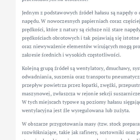
Jednym z podstawowych źródeł hałasu są napędy o d
napędu. W nowoczesnych papierniach coraz częściej 
prędkości, które z natury są cichsze niż stare nap
prędkościach obrotowych i tak pojawiają się istot
oraz niewyważenie elementów wirujących mogą prow
zakresie średnich i wysokich częstotliwości.
Kolejną grupą źródeł są wentylatory, dmuchawy, s
odwadniania, suszenia oraz transportu pneumatyc
przepływ powietrza przez łopatki, zwężki, przepus
maszynowej, zwłaszcza w rejonie sekcji suszarniczej
W tych miejscach typowe są poziomy hałasu sięgające
wentylacyjna jest źle wyregulowana lub zużyta.
W obszarze przygotowania masy (tzw. stock preparat
rozwłókniające, takie jak rafinery, sortowniki or