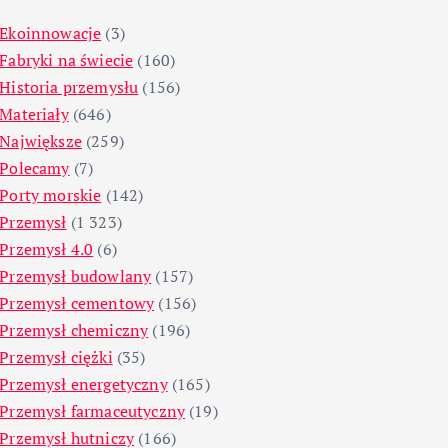
Ekoinnowacje
(3)
Fabryki na świecie
(160)
Historia przemysłu
(156)
Materiały
(646)
Największe
(259)
Polecamy
(7)
Porty morskie
(142)
Przemysł
(1 323)
Przemysł 4.0
(6)
Przemysł budowlany
(157)
Przemysł cementowy
(156)
Przemysł chemiczny
(196)
Przemysł ciężki
(35)
Przemysł energetyczny
(165)
Przemysł farmaceutyczny
(19)
Przemysł hutniczy
(166)