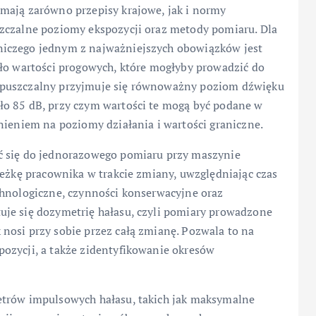
mają zarówno przepisy krajowe, jak i normy
zczalne poziomy ekspozycji oraz metody pomiaru. Dla
niczego jednym z najważniejszych obowiązków jest
ało wartości progowych, które mogłyby prowadzić do
opuszczalny przyjmuje się równoważny poziom dźwięku
ło 85 dB, przy czym wartości te mogą być podane w
nieniem na poziomy działania i wartości graniczne.
ć się do jednorazowego pomiaru przy maszynie
ieżkę pracownika w trakcie zmiany, uwzględniając czas
chnologiczne, czynności konserwacyjne oraz
uje się dozymetrię hałasu, czyli pomiary prowadzone
nosi przy sobie przez całą zmianę. Pozwala to na
ozycji, a także zidentyfikowanie okresów
etrów impulsowych hałasu, takich jak maksymalne