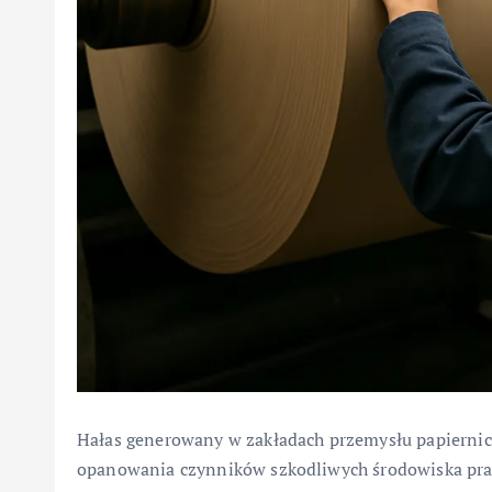
Hałas generowany w zakładach przemysłu papiernic
opanowania czynników szkodliwych środowiska prac