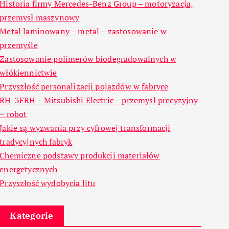
Historia firmy Mercedes-Benz Group – motoryzacja,
przemysł maszynowy
Metal laminowany – metal – zastosowanie w
przemyśle
Zastosowanie polimerów biodegradowalnych w
włókiennictwie
Przyszłość personalizacji pojazdów w fabryce
RH-3FRH – Mitsubishi Electric – przemysł precyzyjny
– robot
Jakie są wyzwania przy cyfrowej transformacji
tradycyjnych fabryk
Chemiczne podstawy produkcji materiałów
energetycznych
Przyszłość wydobycia litu
Kategorie