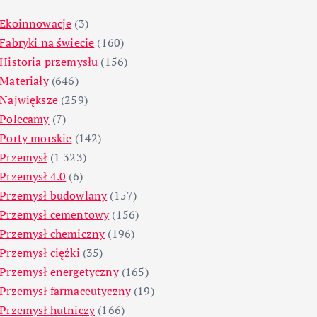
Ekoinnowacje
(3)
Fabryki na świecie
(160)
Historia przemysłu
(156)
Materiały
(646)
Największe
(259)
Polecamy
(7)
Porty morskie
(142)
Przemysł
(1 323)
Przemysł 4.0
(6)
Przemysł budowlany
(157)
Przemysł cementowy
(156)
Przemysł chemiczny
(196)
Przemysł ciężki
(35)
Przemysł energetyczny
(165)
Przemysł farmaceutyczny
(19)
Przemysł hutniczy
(166)