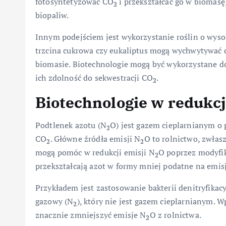
fotosyntetyzować CO
i przekształcać go w biomasę
2
biopaliw.
Innym podejściem jest wykorzystanie roślin o wyso
trzcina cukrowa czy eukaliptus mogą wychwytywać d
biomasie. Biotechnologie mogą być wykorzystane do 
ich zdolność do sekwestracji CO
.
2
Biotechnologie w redukcj
Podtlenek azotu (N
O) jest gazem cieplarnianym o 
2
CO
. Główne źródła emisji N
O to rolnictwo, zwła
2
2
mogą pomóc w redukcji emisji N
O poprzez modyfi
2
przekształcają azot w formy mniej podatne na emis
Przykładem jest zastosowanie bakterii denitryfikac
gazowy (N
), który nie jest gazem cieplarnianym.
2
znacznie zmniejszyć emisje N
O z rolnictwa.
2