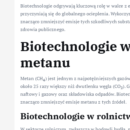
Biotechnologie odgrywają kluczową rolę w walce z 
przyczyniają się do globalnego ocieplenia. Wykorz
znacząco zmniejszyć emisje tych szkodliwych substa
zdrowia publicznego.
Biotechnologie w
metanu
Metan (CH
) jest jednym z najpotężniejszych gazów
4
około 25 razy większy niż dwutlenku węgla (CO
). 
2
naftowy i gazowy oraz składowiska odpadów. Biotec
znacząco zmniejszyć emisje metanu z tych źródeł.
Biotechnologie w rolnict
W sektorze rolniczym, zwłaszcza w hodowli bydła, 