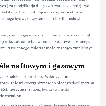
ych jest modyfikacja diety zwierząt, aby zmniejszyć
dodatków, takich jak algi morskie, może obniżyć
e mogą być wykorzystane do selekcji i hodowli
ów, które mogą rozkładać metan w żwaczu zwierząt.
e przekształcać metan w mniej szkodliwe substancje.
emu trawiennego zwierząt może znacząco zmniejszyć
śle naftowym i gazowym
ych źródeł emisji metanu. Wykorzystanie
stosowanie mikroorganizmów do biodegradacji metanu
k
Methylococcaceae
mogą być używane do
cje chemiczne.
ii do monitorowania i wykrywania wycieków metanu.