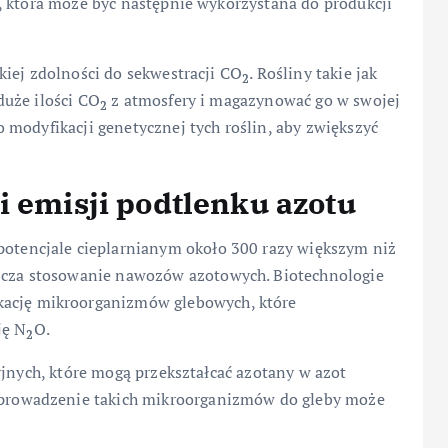
, która może być następnie wykorzystana do produkcji
kiej zdolności do sekwestracji CO
. Rośliny takie jak
2
uże ilości CO
z atmosfery i magazynować go w swojej
2
modyfikacji genetycznej tych roślin, aby zwiększyć
i emisji podtlenku azotu
potencjale cieplarnianym około 300 razy większym niż
szcza stosowanie nawozów azotowych. Biotechnologie
kację mikroorganizmów glebowych, które
ję N
O.
2
yjnych, które mogą przekształcać azotany w azot
 Wprowadzenie takich mikroorganizmów do gleby może