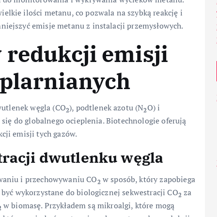
kie ilości metanu, co pozwala na szybką reakcję i
iejszyć emisje metanu z instalacji przemysłowych.
 redukcji emisji
eplarnianych
wutlenek węgla (CO
), podtlenek azotu (N
O) i
2
2
się do globalnego ocieplenia. Biotechnologie oferują
ji emisji tych gazów.
tracji dwutlenku węgla
waniu i przechowywaniu CO
w sposób, który zapobiega
2
 być wykorzystane do biologicznej sekwestracji CO
za
2
w biomasę. Przykładem są mikroalgi, które mogą
2