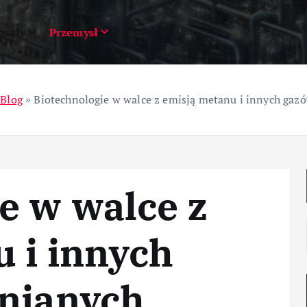
ziały
Przemysł
»
Blog
»
Biotechnologie w walce z emisją metanu i innych gazó
e w walce z
 i innych
rnianych