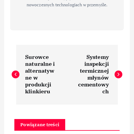
nowoczesnych technologiach w przemyśle.
N
Surowce
Systemy
a
naturalne i
inspekcji
alternatyw
termicznej
w
ne w
młynów
produkcji
cementowy
i
klinkieru
ch
g
a
Powiązane treści