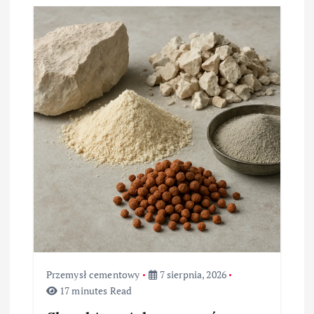
c
j
a
w
p
i
s
u
Przemysł cementowy
7 sierpnia, 2026
17 minutes Read