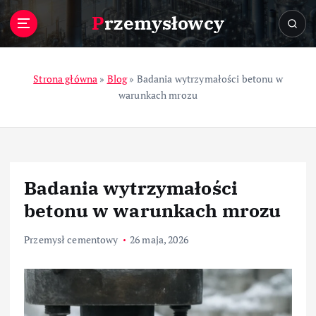
S
Przemysłowcy
k
i
p
t
Strona główna
»
Blog
»
Badania wytrzymałości betonu w
o
warunkach mrozu
c
o
n
t
e
Badania wytrzymałości
n
t
betonu w warunkach mrozu
Przemysł cementowy
26 maja, 2026