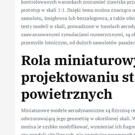
kontrolowanych warunkach zrozumieć zjawiska prze
prototyp w skali 1:1. Dzięki temu można znacząco o
samolotu, śmigłowca lub bezzałogowca, a także ob
testy modeli w skali, prowadzone w tunelach aero
zaawansowanymi symulacjami numerycznymi, są o
przemyśle lotniczym, od dużych samolotów pasażersk
Rola miniaturow
projektowaniu s
powietrznych
Miniaturowe modele aerodynamiczne są fizyczną re
odwzorowującą jego geometrię w określonej skali.
można je szybko modyfikować, wymieniać ich fragme
czy gondoli silnikowych, nie angażując ogromnych 