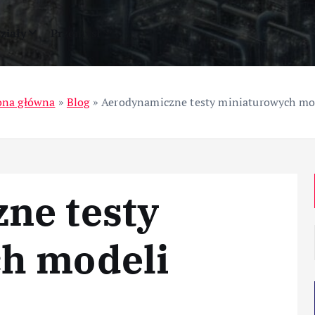
ziały
Przemysł
ona główna
»
Blog
»
Aerodynamiczne testy miniaturowych mo
ne testy
h modeli