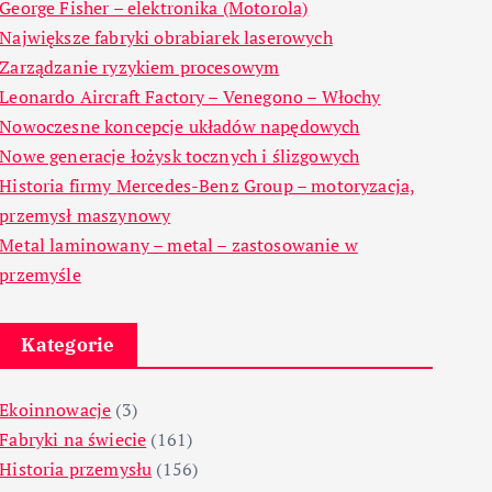
George Fisher – elektronika (Motorola)
Największe fabryki obrabiarek laserowych
Zarządzanie ryzykiem procesowym
Leonardo Aircraft Factory – Venegono – Włochy
Nowoczesne koncepcje układów napędowych
Nowe generacje łożysk tocznych i ślizgowych
Historia firmy Mercedes-Benz Group – motoryzacja,
przemysł maszynowy
Metal laminowany – metal – zastosowanie w
przemyśle
Kategorie
Ekoinnowacje
(3)
Fabryki na świecie
(161)
Historia przemysłu
(156)