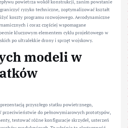
pływu powietrza wokół konstrukcji, zanim powstanie
graniczyć ryzyko techniczne, zoptymalizować kształt
niżyć koszty programu rozwojowego. Aerodynamiczne
dynamicznych i coraz częściej wspomagane
becnie kluczowym elementem cyklu projektowego w
ich po ultralekkie drony i sprzęt wojskowy.
ych modeli w
tatków
prezentacją przyszłego statku powietrznego,
 W przeciwieństwie do pełnowymiarowych prototypów,
nty, testować różne konfiguracje skrzydeł, usterzeń
zasobów produkcyjnych. To właśnie ta elastyczność