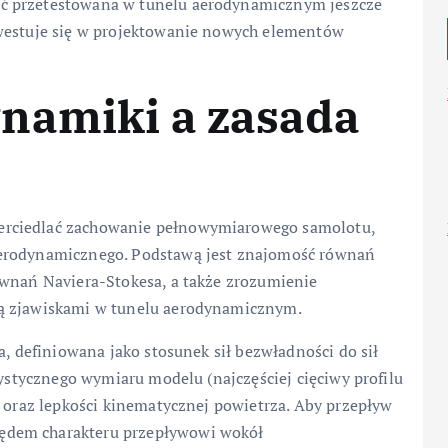
ć przetestowana w tunelu aerodynamicznym jeszcze
nwestuje się w projektowanie nowych elementów
namiki a zasada
erciedlać zachowanie pełnowymiarowego samolotu,
aerodynamicznego. Podstawą jest znajomość równań
ównań Naviera-Stokesa, a także zrozumienie
zą zjawiskami w tunelu aerodynamicznym.
, definiowana jako stosunek sił bezwładności do sił
rystycznego wymiaru modelu (najczęściej cięciwy profilu
u oraz lepkości kinematycznej powietrza. Aby przepływ
ędem charakteru przepływowi wokół