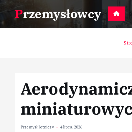
S
Przemysłowcy
k
D
i
p
t
Str
o
c
o
n
t
Aerodynamicz
e
n
t
miniaturowyc
Przemysł lotniczy
4 lipca, 2026