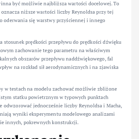
nna być możliwie najbliższa wartości docelowej. To
oznacza niższe wartości liczby Reynoldsa przy tej
o oderwania się warstwy przyściennej i innego
a stosunek prędkości przepływu do prędkości dźwięku
ękowym zachowanie tego parametru na właściwym
lokalnych obszarów przepływu naddźwiękowego, fal
wpływ na rozkład sił aerodynamicznych i na zjawiska
 w testach na modelu zachować możliwie zbliżone
wistym statku powietrznym w typowych punktach
lnie odwzorować jednocześnie liczby Reynoldsa i Macha,
ełniają wyniki eksperymentu modelowego analizami
ie innych, pokrewnych konstrukcji.