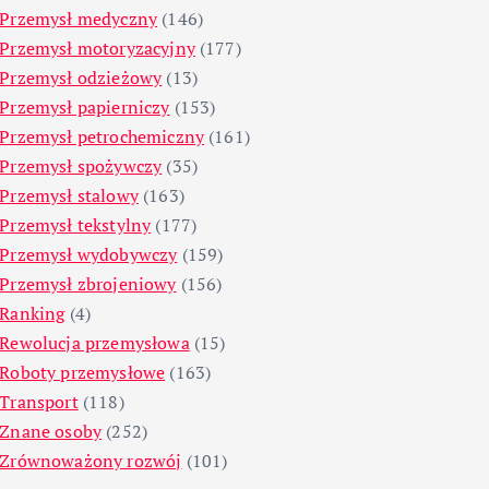
Przemysł medyczny
(146)
Przemysł motoryzacyjny
(177)
Przemysł odzieżowy
(13)
Przemysł papierniczy
(153)
Przemysł petrochemiczny
(161)
Przemysł spożywczy
(35)
Przemysł stalowy
(163)
Przemysł tekstylny
(177)
Przemysł wydobywczy
(159)
Przemysł zbrojeniowy
(156)
Ranking
(4)
Rewolucja przemysłowa
(15)
Roboty przemysłowe
(163)
Transport
(118)
Znane osoby
(252)
Zrównoważony rozwój
(101)