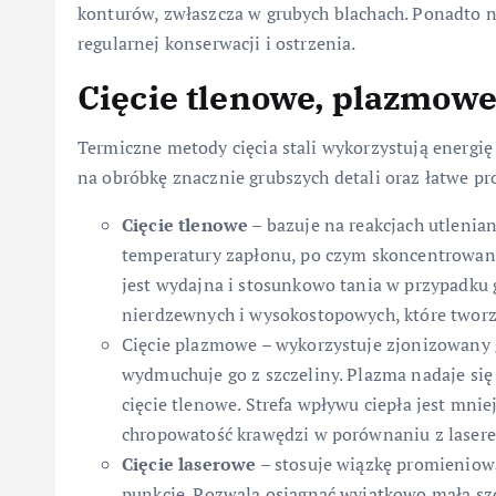
konturów, zwłaszcza w grubych blachach. Ponadto 
regularnej konserwacji i ostrzenia.
Cięcie tlenowe, plazmowe
Termiczne metody cięcia stali wykorzystują energię 
na obróbkę znacznie grubszych detali oraz łatwe 
Cięcie tlenowe
– bazuje na reakcjach utlenian
temperatury zapłonu, po czym skoncentrowany
jest wydajna i stosunkowo tania w przypadku g
nierdzewnych i wysokostopowych, które tworz
Cięcie plazmowe – wykorzystuje zjonizowany g
wydmuchuje go z szczeliny. Plazma nadaje się 
cięcie tlenowe. Strefa wpływu ciepła jest mnie
chropowatość krawędzi w porównaniu z laser
Cięcie laserowe
– stosuje wiązkę promienio
punkcie. Pozwala osiągnąć wyjątkowo małą sz