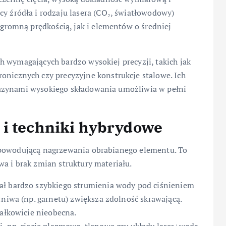
y źródła i rodzaju lasera (CO₂, światłowodowy)
ogromną prędkością, jak i elementów o średniej
h wymagających bardzo wysokiej precyzji, takich jak
ronicznych czy precyzyjne konstrukcje stalowe. Ich
azynami wysokiego składowania umożliwia w pełni
 i techniki hybrydowe
epowodującą nagrzewania obrabianego elementu. To
a i brak zmian struktury materiału.
ał bardzo szybkiego strumienia wody pod ciśnieniem
rniwa (np. garnetu) zwiększa zdolność skrawającą.
całkowicie nieobecna.