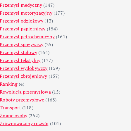
Przemysł medyczny
(147)
Przemysł motoryzacyjny
(177)
Przemysł odzieżowy
(13)
Przemysł papierniczy
(154)
Przemysł petrochemiczny
(161)
Przemysł spożywczy
(35)
Przemysł stalowy
(164)
Przemysł tekstylny
(177)
Przemysł wydobywczy
(159)
Przemysł zbrojeniowy
(157)
Ranking
(4)
Rewolucja przemysłowa
(15)
Roboty przemysłowe
(163)
Transport
(118)
Znane osoby
(252)
Zrównoważony rozwój
(101)