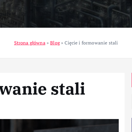
ziały
Przemysł
Strona główna
»
Blog
»
Cięcie i formowanie stali
wanie stali