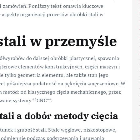
acji zamówień. Poniższy tekst omawia kluczowe
aspekty organizacji procesów obróbki stali w
stali w przemyśle
półwyrobów do dalszej obróbki plastycznej, spawania
yjściowe elementów konstrukcyjnych, części maszyn i
e tylko geometria elementu, ale także stan jego
awet późniejsza podatność na pęknięcia zmęczeniowe. W
um metod: od klasycznego cięcia mechanicznego, przez
owane systemy **CNC**.
ali a dobór metody cięcia
unek i grubość stali. Stale węglowe, niskostopowe,
ę odmiennie podczas podgrzewania i usuwania