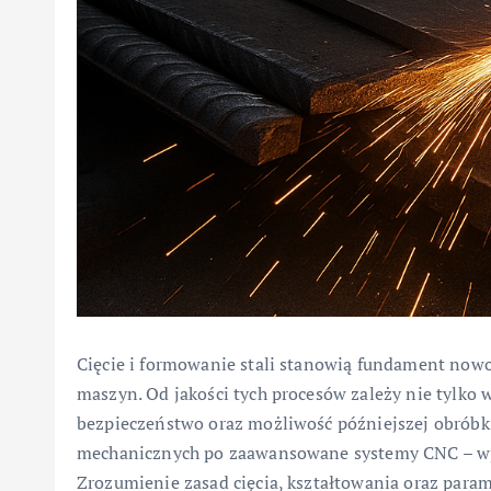
Cięcie i formowanie stali stanowią fundament now
maszyn. Od jakości tych procesów zależy nie tylko w
bezpieczeństwo oraz możliwość późniejszej obróbki
mechanicznych po zaawansowane systemy CNC – wpł
Zrozumienie zasad cięcia, kształtowania oraz par