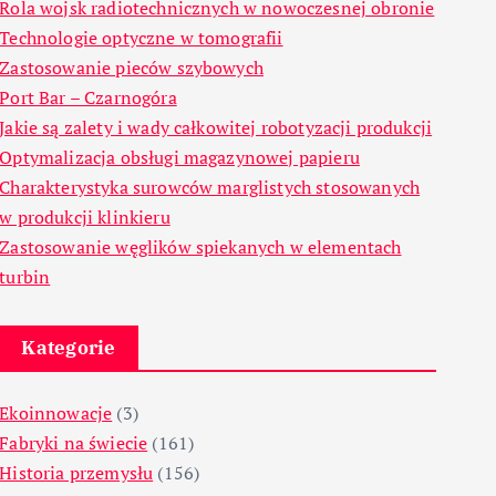
Rola wojsk radiotechnicznych w nowoczesnej obronie
Technologie optyczne w tomografii
Zastosowanie pieców szybowych
Port Bar – Czarnogóra
Jakie są zalety i wady całkowitej robotyzacji produkcji
Optymalizacja obsługi magazynowej papieru
Charakterystyka surowców marglistych stosowanych
w produkcji klinkieru
Zastosowanie węglików spiekanych w elementach
turbin
Kategorie
Ekoinnowacje
(3)
Fabryki na świecie
(161)
Historia przemysłu
(156)