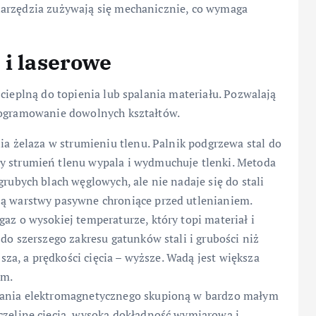
narzędzia zużywają się mechanicznie, co wymaga
 i laserowe
cieplną do topienia lub spalania materiału. Pozwalają
programowanie dowolnych kształtów.
ia żelaza w strumieniu tlenu. Palnik podgrzewa stal do
 strumień tlenu wypala i wydmuchuje tlenki. Metoda
rubych blach węglowych, ale nie nadaje się do stali
ą warstwy pasywne chroniące przed utlenianiem.
az o wysokiej temperaturze, który topi materiał i
do szerszego zakresu gatunków stali i grubości niż
jsza, a prędkości cięcia – wyższe. Wadą jest większa
em.
wania elektromagnetycznego skupioną w bardzo małym
czelinę cięcia, wysoką dokładność wymiarową i