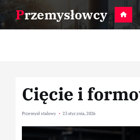
S
Przemysłowcy
k
D
i
p
t
o
c
o
n
t
Cięcie i formo
e
n
t
Przemysł stalowy
23 stycznia, 2026